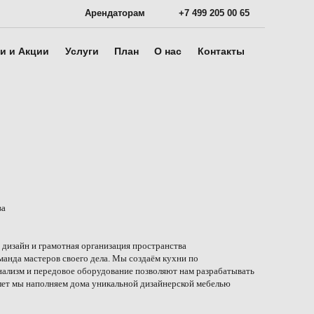
Арендаторам
+7 499 205 00 65
и и Акции
Услуги
План
О нас
Контакты
ва
 дизайн и грамотная организация пространства
анда мастеров своего дела. Мы создаём кухни по
нализм и передовое оборудование позволяют нам разрабатывать
лет мы наполняем дома уникальной дизайнерской мебелью