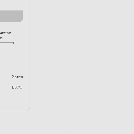
ожение
на
2 этаж
B37/1