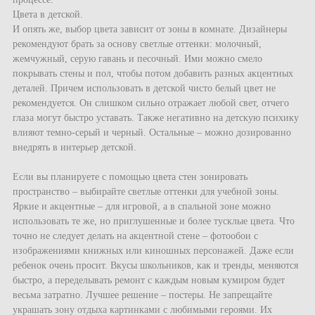
Цвета в детской.
И опять же, выбор цвета зависит от зоны в комнате. Дизайнеры
рекомендуют брать за основу светлые оттенки: молочный,
жемчужный, серую гавань и песочный. Ими можно смело
покрывать стены и пол, чтобы потом добавить разных акцентных
деталей. Причем использовать в детской чисто белый цвет не
рекомендуется. Он слишком сильно отражает любой свет, отчего
глаза могут быстро уставать. Также негативно на детскую психику
влияют темно-серый и черный. Остальные – можно дозированно
внедрять в интерьер детской.
Если вы планируете с помощью цвета стен зонировать
пространство – выбирайте светлые оттенки для учебной зоны.
Яркие и акцентные – для игровой, а в спальной зоне можно
использовать те же, но приглушенные и более тусклые цвета. Что
точно не следует делать на акцентной стене – фотообои с
изображениями книжных или киношных персонажей. Даже если
ребенок очень просит. Вкусы школьников, как и тренды, меняются
быстро, а переделывать ремонт с каждым новым кумиром будет
весьма затратно. Лучшее решение – постеры. Не запрещайте
украшать зону отдыха картинками с любимыми героями. Их