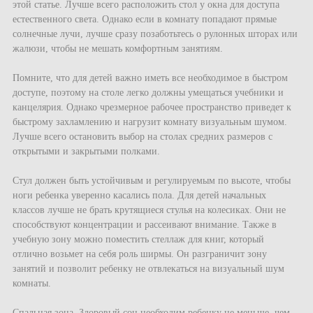
этой статье. Лучше всего расположить стол у окна для доступа
естественного света. Однако если в комнату попадают прямые
солнечные лучи, лучше сразу позаботьтесь о рулонных шторах или
жалюзи, чтобы не мешать комфортным занятиям.
Помните, что для детей важно иметь все необходимое в быстром
доступе, поэтому на столе легко должны умещаться учебники и
канцелярия. Однако чрезмерное рабочее пространство приведет к
быстрому захламлению и нагрузит комнату визуальным шумом.
Лучше всего остановить выбор на столах средних размеров с
открытыми и закрытыми полками.
Стул должен быть устойчивым и регулируемым по высоте, чтобы
ноги ребенка уверенно касались пола. Для детей начальных
классов лучше не брать крутящиеся стулья на колесиках. Они не
способствуют концентрации и рассеивают внимание. Также в
учебную зону можно поместить стеллаж для книг, который
отлично возьмет на себя роль ширмы. Он разграничит зону
занятий и позволит ребенку не отвлекаться на визуальный шум
комнаты.
Спальная зона. Здоровый сон необходим ребенку не меньше, чем